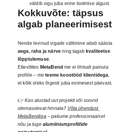
väldib vigu juba enne tootmise algust.
Kokkuvõte: täpsus 
algab planeerimisest
Nende levinud vigade vältimine aitab säästa 
aega, raha ja närve
 ning tagab 
kvaliteetse 
lõpptulemuse
.
Ettevõttes 
MetaBend
 me ei lihtsalt painuta 
profiile – me 
teeme koostööd klientidega
, 
et kõik oleks õigesti juba esimesest päevast.
👉 
Kas alustad uut projekti või soovid 
olemasolevat hinnata? 
Võta ühendust 
MetaBendiga
 – pakume professionaalset 
nõu ja tuge 
alumiiniumprofiilide 