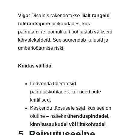
Viga:
 Disainis rakendatakse 
liialt rangeid 
tolerantsipiire
 piirkondades, kus 
painutamine loomulikult põhjustab väikseid 
kõrvalekaldeid. See suurendab kulusid ja 
ümbertöötamise riski.
Kuidas vältida:
Lõdvenda tolerantsid 
painutuskohtades, kui need pole 
kriitilised.
Keskendu täpsusele seal, kus see on 
oluline – näiteks 
ühenduspindadel, 
kinnitusaukudel või liitekohtadel
.
5. Painutuseelne 