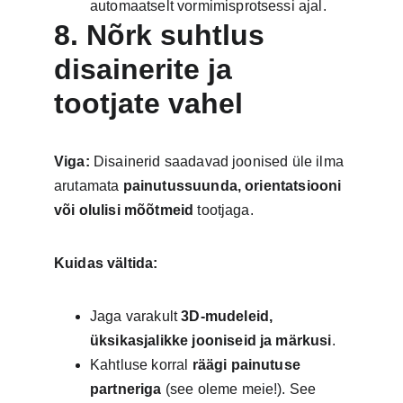
automaatselt vormimisprotsessi ajal.
8. Nõrk suhtlus 
disainerite ja 
tootjate vahel
Viga:
 Disainerid saadavad joonised üle ilma 
arutamata 
painutussuunda, orientatsiooni 
või olulisi mõõtmeid
 tootjaga.
Kuidas vältida:
Jaga varakult 
3D-mudeleid, 
üksikasjalikke jooniseid ja märkusi
.
Kahtluse korral 
räägi painutuse 
partneriga
 (see oleme meie!). See 