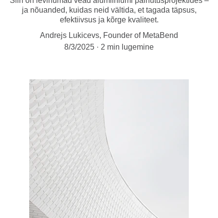
Siin on levinumad vead alumiiniumi painutusprojektides –
ja nõuanded, kuidas neid vältida, et tagada täpsus,
efektiivsus ja kõrge kvaliteet.
Andrejs Lukicevs, Founder of MetaBend
8/3/2025
2 min lugemine