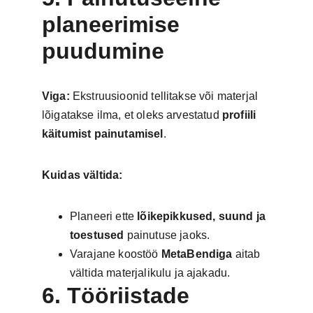
planeerimise 
puudumine
Viga:
 Ekstruusioonid tellitakse või materjal 
lõigatakse ilma, et oleks arvestatud 
profiili 
käitumist painutamisel
.
Kuidas vältida:
Planeeri ette 
lõikepikkused, suund ja 
toestused
 painutuse jaoks.
Varajane koostöö 
MetaBendiga
 aitab 
vältida materjalikulu ja ajakadu.
6. Tööriistade 