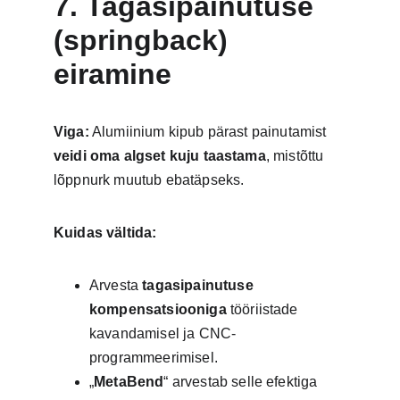
7. Tagasipainutuse 
(springback) 
eiramine
Viga:
 Alumiinium kipub pärast painutamist 
veidi oma algset kuju taastama
, mistõttu 
lõppnurk muutub ebatäpseks.
Kuidas vältida:
Arvesta 
tagasipainutuse 
kompensatsiooniga
 tööriistade 
kavandamisel ja CNC-
programmeerimisel.
„
MetaBend
“ arvestab selle efektiga 