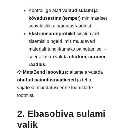
Kontrollige alati 
valitud sulami ja 
kõvadusastme (temper)
 minimaalset 
soovituslikku painutusraadiust.
Ekstruusioonprofiilid
 sisaldavad 
sisemisi pingeid, mis muudavad 
materjali tundlikumaks painutamisel – 
seega tasub valida 
ohutum, suurem 
raadius
.
💡 
MetaBendi soovitus:
 aitame arvutada 
ohutud painutusraadiused
 ja teha 
vajalikke muudatusi enne tööriistade 
tootmist.
2. Ebasobiva sulami 
valik