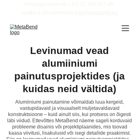
Helistage numbrile +371 27 333 507 või 
saatke e-kiri aadressile 
info@metabend.eu
Levinumad vead
alumiiniumi
painutusprojektides (ja
kuidas neid vältida)
Alumiiniumi painutamine võimaldab luua kergeid,
vastupidavaid ja visuaalselt muljetavaldavaid
konstruktsioone – kuid ainult siis, kui protsess on õigesti
läbi viidud. Ettevõttes MetaBend näeme sageli korduvaid
probleeme disainis või projektiplaanides, mis toovad
kaasa viivitusi, lisakulusid või isegi detailide praakimist.