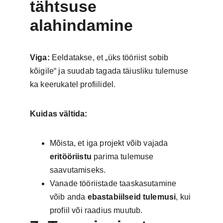
tähtsuse 
alahindamine
Viga:
 Eeldatakse, et „üks tööriist sobib 
kõigile“ ja suudab tagada täiusliku tulemuse 
ka keerukatel profiilidel.
Kuidas vältida:
Mõista, et iga projekt võib vajada 
eritööriistu
 parima tulemuse 
saavutamiseks.
Vanade tööriistade taaskasutamine 
võib anda 
ebastabiilseid tulemusi
, kui 
profiil või raadius muutub.