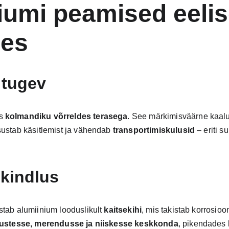
iumi peamised eelis
ees
 tugev
s 
kolmandiku võrreldes terasega
. See märkimisväärne kaal
tsustab käsitlemist ja vähendab 
transportimiskulusid
 – eriti 
kindlus
tab alumiinium looduslikult 
kaitsekihi
, mis takistab korrosioon
mustesse, merendusse ja niiskesse keskkonda
, pikendades 