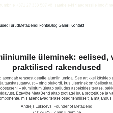
numbrile +371 27 333 507 või saatke e-kiri aadressile 
info@m
used
Turud
MetaBendi kohta
Blogi
Galerii
Kontakt
iiniumile üleminek: eelised, 
praktilised rakendused
d asendab terasest detaile alumiiniumiga. See artikkel käsitleb 
 ja taaskasutatavust – ning olukordi, kus üleminek on tõeliselt ta
etööstuseni – alumiinium ületab paljudes aspektides terase, pa
pidavust. Ettevõte MetaBend aitab tootjatel luua prototüüpe ja 
mponente, mis asendavad terase osad tehniliselt ja majanduslik
Andrejs Lukicevs, Founder of MetaBend
7/31/2025
2 min lugemine