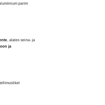
alumiinium parim 
ente
, alates seina- ja 
oon ja 
ellimuslikel 