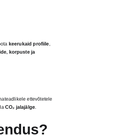
oota 
keerukaid profiile
, 
de, korpuste ja 
teadlikele ettevõtetele 
da 
CO₂ jalajälge
.
sendus?