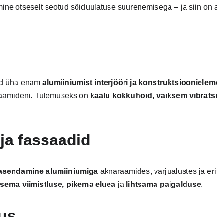
ne otseselt seotud sõiduulatuse suurenemisega – ja siin on 
ad üha enam 
alumiiniumist interjööri ja konstruktsioonielem
raamideni. Tulemuseks on 
kaalu kokkuhoid, väiksem vibratsi
 ja fassaadid
 asendamine alumiiniumiga
 aknaraamides, varjualustes ja erit
sema viimistluse, pikema eluea
 ja 
lihtsama paigalduse
.
us