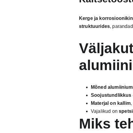
Kerge ja korrosiooniki
struktuurides
, parandad
Väljaku
alumiin
Mõned alumiinium
Soojustundlikkus
Materjal on kallim
,
Vajalikud on 
spetsi
Miks te