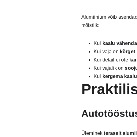
Alumiinium võib asendada 
mõistlik:
Kui 
kaalu vähend
Kui vaja on 
kõrget 
Kui detail ei ole 
ka
Kui vajalik on 
sooj
Kui 
kergema kaalu
Praktil
Autotööstu
Üleminek 
teraselt alumi