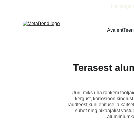
Helistage 
Avaleht
Teen
Terasest alum
Uuri, miks üha rohkem tootjai
kergust, korrosioonikindlust
raudteest kuni ehituse ja kaits
suhet ning pikaajalist vastu
alumiiniumko