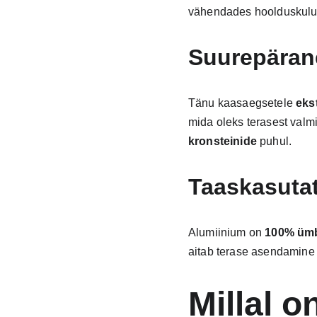
vähendades hoolduskulu
Suurepäran
Tänu kaasaegsetele 
eks
mida oleks terasest valmist
kronsteinide
 puhul.
Taaskasuta
Alumiinium on 
100% ümb
aitab terase asendamine
Millal 