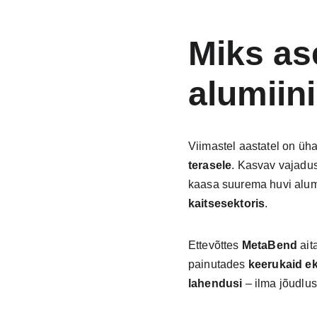
Miks as
alumiin
Viimastel aastatel on ü
terasele
. Kasvav vajadus
kaasa suurema huvi alumii
kaitsesektoris
.
Ettevõttes 
MetaBend
 ai
painutades 
keerukaid ek
lahendusi
 – ilma jõudlu