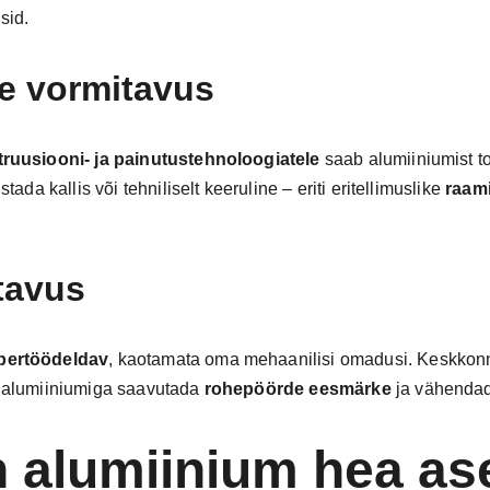
sid.
e vormitavus
truusiooni- ja painutustehnoloogiatele
 saab alumiiniumist t
ada kallis või tehniliselt keeruline – eriti eritellimuslike 
raami
tavus
ertöödeldav
, kaotamata oma mehaanilisi omadusi. Keskkonna
 alumiiniumiga saavutada 
rohepöörde eesmärke
 ja vähenda
on alumiinium hea a