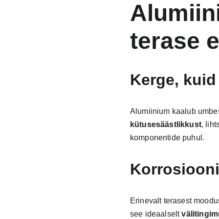
Alumiin
terase 
Kerge, kuid
Alumiinium kaalub umbe
kütusesäästlikkust
, lih
komponentide puhul.
Korrosiooni
Erinevalt terasest moodus
see ideaalselt 
välitingi