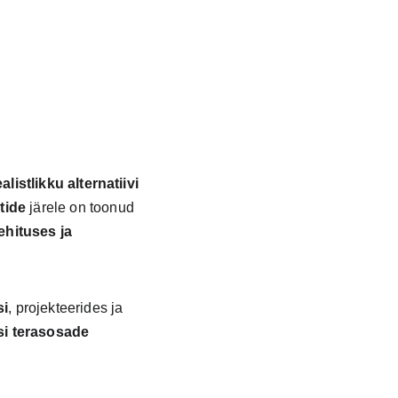
listlikku alternatiivi 
tide
 järele on toonud 
hituses ja 
si
, projekteerides ja 
si terasosade 