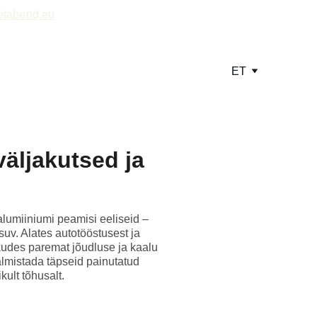
etabend.eu
ET
väljakutsed ja
alumiiniumi peamisi eeliseid –
suv. Alates autotööstusest ja
kkudes paremat jõudluse ja kaalu
valmistada täpseid painutatud
ult tõhusalt.