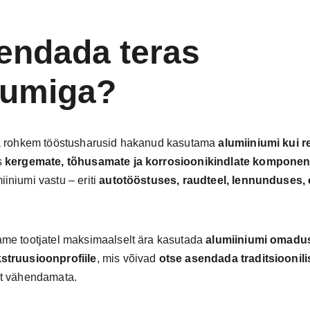
endada teras 
iumiga?
ha rohkem tööstusharusid hakanud kasutama 
alumiiniumi kui rea
 
kergemate, tõhusamate ja korrosioonikindlate komponen
niumi vastu – eriti 
autotööstuses, raudteel, lennunduses, e
tame tootjatel maksimaalselt ära kasutada 
alumiiniumi omadu
struusioonprofiile
, mis võivad 
otse asendada traditsioonili
st vähendamata.