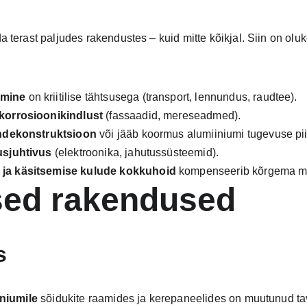
terast paljudes rakendustes – kuid mitte kõikjal. Siin on oluk
amine
 on kriitilise tähtsusega (transport, lennundus, raudtee).
korrosioonikindlust
 (fassaadid, mereseadmed).
ndekonstruktsioon
 või jääb koormus alumiiniumi tugevuse pi
usjuhtivus
 (elektroonika, jahutussüsteemid).
 ja käsitsemise kulude kokkuhoid
 kompenseerib kõrgema ma
ised rakendused
s
iniumile
 sõidukite raamides ja kerepaneelides on muutunud tav