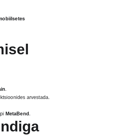
mobiilsetes 
isel 
ain
.
uktsioonides arvestada.
pi 
MetaBend
.
endiga