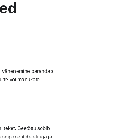
ed 
u vähenemine parandab 
suurte või mahukate 
i teket. Seetõttu sobib 
komponentide eluiga ja 