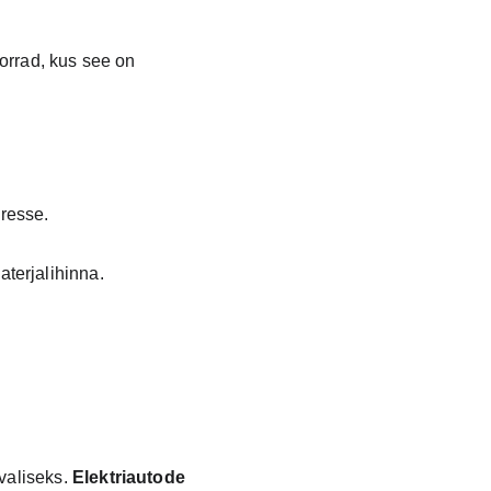
orrad, kus see on 
iresse.
terjalihinna.
aliseks. 
Elektriautode