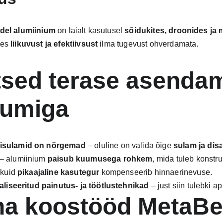
ndel alumiinium
 on laialt kasutusel 
sõidukites, droonides ja 
es 
liikuvust ja efektiivsust
 ilma tugevust ohverdamata.
tsed terase asendam
iumiga
isulamid on nõrgemad
 – oluline on valida õige 
sulam ja dis
 – alumiinium 
paisub kuumusega rohkem
, mida tuleb konstr
 kuid 
pikaajaline kasutegur
 kompenseerib hinnaerinevuse.
aliseeritud painutus- ja töötlustehnikad
 – just siin tulebki ap
ha koostööd MetaB