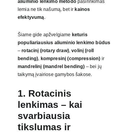
aliuminio lenkimo metodo
 pasirinkimas 
lemia ne tik našumą, bet ir 
kainos 
efektyvumą
.
Šiame gide apžvelgiame 
keturis 
populiariausius aliuminio lenkimo būdus
– 
rotacinį (rotary draw)
, 
volinį (roll 
bending)
, 
kompresinį (compression)
 ir 
mandrelinį (mandrel bending)
 – bei jų 
taikymą įvairiose gamybos šakose.
1. Rotacinis 
lenkimas – kai 
svarbiausia 
tikslumas ir 