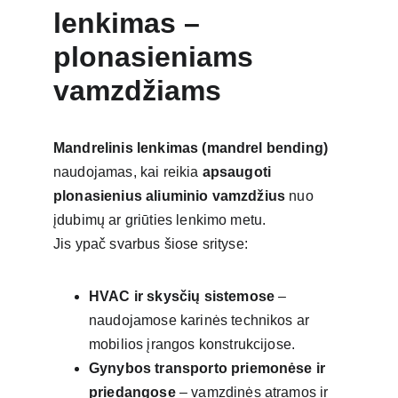
lenkimas – 
plonasieniams 
vamzdžiams
Mandrelinis lenkimas (mandrel bending)
naudojamas, kai reikia 
apsaugoti 
plonasienius aliuminio vamzdžius
 nuo 
įdubimų ar griūties lenkimo metu.
Jis ypač svarbus šiose srityse:
HVAC ir skysčių sistemose
 – 
naudojamose karinės technikos ar 
mobilios įrangos konstrukcijose.
Gynybos transporto priemonėse ir 
priedangose
 – vamzdinės atramos ir 