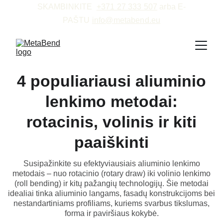
SKAMBINKITE  
+371 27 333 507
 arba E-
PAŠTU 
info@metabend.eu
4 populiariausi aliuminio
lenkimo metodai:
rotacinis, volinis ir kiti
paaiškinti
Susipažinkite su efektyviausiais aliuminio lenkimo
metodais – nuo rotacinio (rotary draw) iki volinio lenkimo
(roll bending) ir kitų pažangių technologijų. Šie metodai
idealiai tinka aliuminio langams, fasadų konstrukcijoms bei
nestandartiniams profiliams, kuriems svarbus tikslumas,
forma ir paviršiaus kokybė.