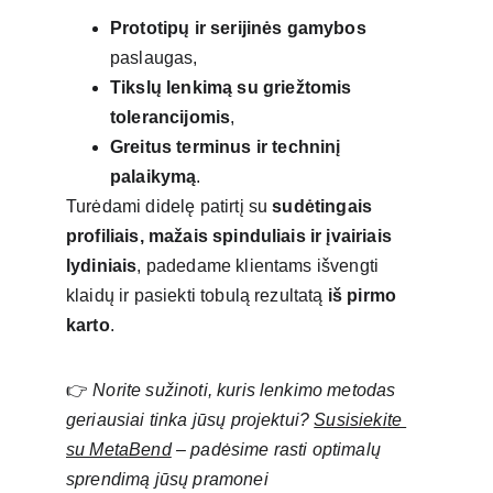
Prototipų ir serijinės gamybos
paslaugas,
Tikslų lenkimą su griežtomis 
tolerancijomis
,
Greitus terminus ir techninį 
palaikymą
.
Turėdami didelę patirtį su 
sudėtingais 
profiliais, mažais spinduliais ir įvairiais 
lydiniais
, padedame klientams išvengti 
klaidų ir pasiekti tobulą rezultatą 
iš pirmo 
karto
.
👉 
Norite sužinoti, kuris lenkimo metodas 
geriausiai tinka jūsų projektui? 
Susisiekite 
su MetaBend
 – padėsime rasti optimalų 
sprendimą jūsų pramonei