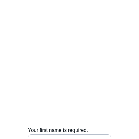
Kontaktai
info@metabend.eu
+371 27333507
© 2025. All rights reserved.
Your first name is required.