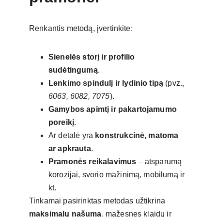
Renkantis metodą, įvertinkite:
Sienelės storį ir profilio 
sudėtingumą
.
Lenkimo spindulį ir lydinio tipą
 (pvz., 
6063, 6082, 7075
).
Gamybos apimtį ir pakartojamumo 
poreikį
.
Ar detalė yra 
konstrukcinė, matoma 
ar apkrauta
.
Pramonės reikalavimus
 – atsparumą 
korozijai, svorio mažinimą, mobilumą ir 
kt.
Tinkamai pasirinktas metodas užtikrina 
maksimalų našumą
, mažesnes klaidų ir 