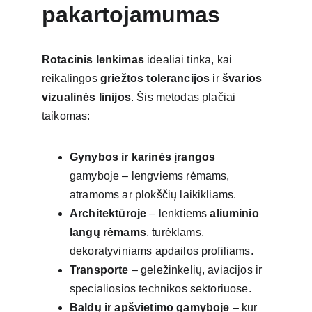
pakartojamumas
Rotacinis lenkimas
 idealiai tinka, kai 
reikalingos 
griežtos tolerancijos
 ir 
švarios 
vizualinės linijos
. Šis metodas plačiai 
taikomas:
Gynybos ir karinės įrangos
gamyboje – lengviems rėmams, 
atramoms ar plokščių laikikliams.
Architektūroje
 – lenktiems 
aliuminio 
langų rėmams
, turėklams, 
dekoratyviniams apdailos profiliams.
Transporte
 – geležinkelių, aviacijos ir 
specialiosios technikos sektoriuose.
Baldų ir apšvietimo gamyboje
 – kur 