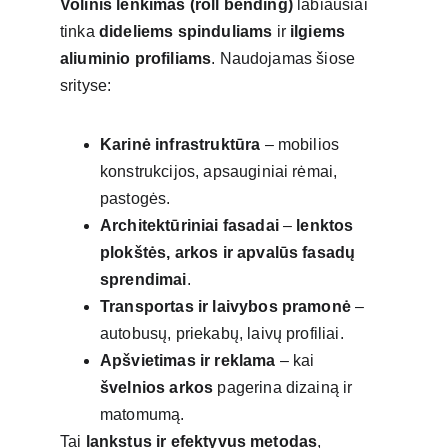
Volinis lenkimas (roll bending)
 labiausiai 
tinka 
dideliems spinduliams
 ir 
ilgiems 
aliuminio profiliams
. Naudojamas šiose 
srityse:
Karinė infrastruktūra
 – mobilios 
konstrukcijos, apsauginiai rėmai, 
pastogės.
Architektūriniai fasadai
 – 
lenktos 
plokštės, arkos ir apvalūs fasadų 
sprendimai
.
Transportas ir laivybos pramonė
 – 
autobusų, priekabų, laivų profiliai.
Apšvietimas ir reklama
 – kai 
švelnios arkos
 pagerina dizainą ir 
matomumą.
Tai 
lankstus ir efektyvus metodas
, 