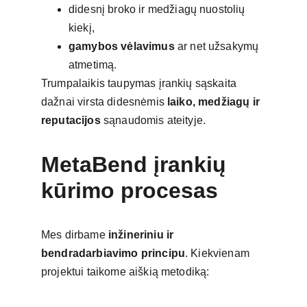
didesnį broko ir medžiagų nuostolių 
kiekį,
gamybos vėlavimus
 ar net užsakymų 
atmetimą.
Trumpalaikis taupymas įrankių sąskaita 
dažnai virsta didesnėmis 
laiko, medžiagų ir 
reputacijos
 sąnaudomis ateityje.
MetaBend įrankių 
kūrimo procesas
Mes dirbame 
inžineriniu ir 
bendradarbiavimo principu
. Kiekvienam 
projektui taikome aiškią metodiką: