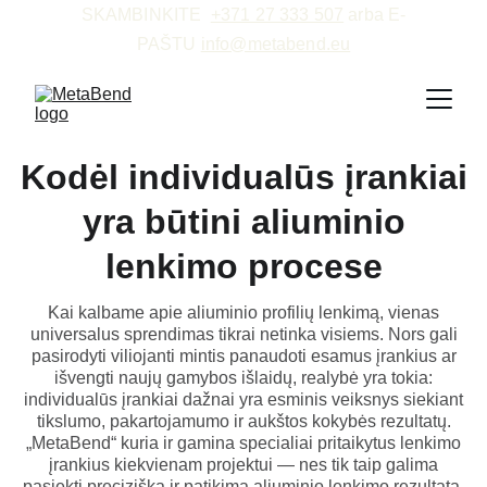
SKAMBINKITE  
+371 27 333 507
 arba E-
PAŠTU 
info@metabend.eu
Kodėl individualūs įrankiai
yra būtini aliuminio
lenkimo procese
Kai kalbame apie aliuminio profilių lenkimą, vienas
universalus sprendimas tikrai netinka visiems. Nors gali
pasirodyti viliojanti mintis panaudoti esamus įrankius ar
išvengti naujų gamybos išlaidų, realybė yra tokia:
individualūs įrankiai dažnai yra esminis veiksnys siekiant
tikslumo, pakartojamumo ir aukštos kokybės rezultatų.
„MetaBend“ kuria ir gamina specialiai pritaikytus lenkimo
įrankius kiekvienam projektui — nes tik taip galima
pasiekti precizišką ir patikimą aliuminio lenkimo rezultatą.