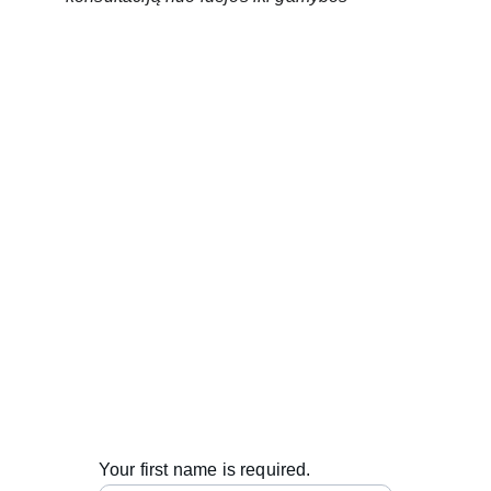
Kontaktai
info@metabend.eu
+371 27333507
© 2025. All rights reserved.
Your first name is required.