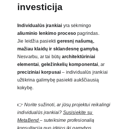
investicija
Individualūs įrankiai
 yra sėkmingo 
aliuminio lenkimo proceso
 pagrindas.
Jie leidžia pasiekti 
geresnį našumą, 
mažiau klaidų ir sklandesnę gamybą
.
Nesvarbu, ar tai būtų 
architektūriniai 
elementai
, 
geležinkelių komponentai
, ar 
preciziniai korpusai
 – individualūs įrankiai 
užtikrina galimybę pasiekti aukščiausią 
kokybę.
👉 
Norite sužinoti, ar jūsų projektui reikalingi 
individualūs įrankiai? 
Susisiekite su 
MetaBend
– suteiksime profesionalią 
konsultaciją nuo idėjos iki gamybos