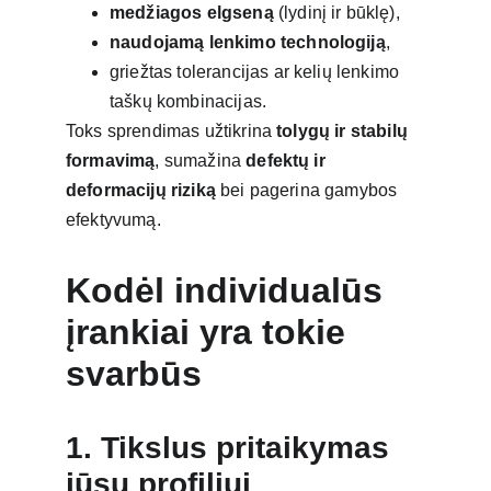
medžiagos elgseną
 (lydinį ir būklę),
naudojamą lenkimo technologiją
,
griežtas tolerancijas ar kelių lenkimo 
taškų kombinacijas.
Toks sprendimas užtikrina 
tolygų ir stabilų 
formavimą
, sumažina 
defektų ir 
deformacijų riziką
 bei pagerina gamybos 
efektyvumą.
Kodėl individualūs 
įrankiai yra tokie 
svarbūs
1. Tikslus pritaikymas 
jūsų profiliui