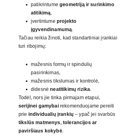
patikrintume 
geometriją ir surinkimo 
atitikimą
,
įvertintume 
projekto 
įgyvendinamumą
.
Tačiau reikia žinoti, kad standartiniai įrankiai 
turi ribojimų:
mažesnis formų ir spindulių 
pasirinkimas,
mažesnis tikslumas ir kontrolė,
didesnė 
neatitikimų rizika
.
Todėl, nors jie tinka pirmajam etapui, 
serijinei gamybai
 rekomenduojame pereiti 
prie 
individualių įrankių
 – ypač jei svarbūs 
tikslūs matmenys, tolerancijos ar 
paviršiaus kokybė
.