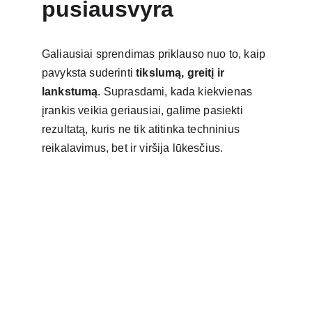
pusiausvyra
Galiausiai sprendimas priklauso nuo to, kaip 
pavyksta suderinti 
tikslumą, greitį ir 
lankstumą
. Suprasdami, kada kiekvienas 
įrankis veikia geriausiai, galime pasiekti 
rezultatą, kuris ne tik atitinka techninius 
reikalavimus, bet ir viršija lūkesčius.
Kontaktai
info@metabend.eu
+371 27333507