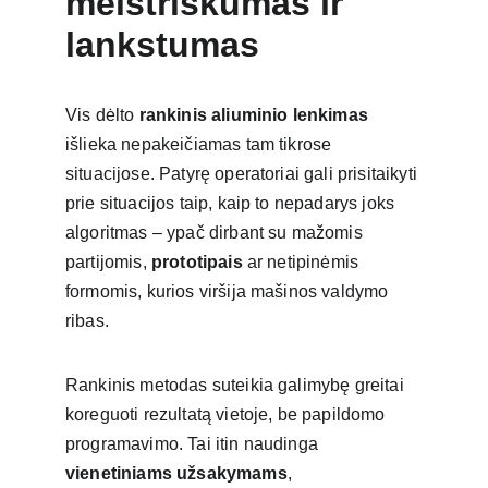
meistriškumas ir 
lankstumas
Vis dėlto 
rankinis aliuminio lenkimas
išlieka nepakeičiamas tam tikrose 
situacijose. Patyrę operatoriai gali prisitaikyti 
prie situacijos taip, kaip to nepadarys joks 
algoritmas – ypač dirbant su mažomis 
partijomis, 
prototipais
 ar netipinėmis 
formomis, kurios viršija mašinos valdymo 
ribas.
Rankinis metodas suteikia galimybę greitai 
koreguoti rezultatą vietoje, be papildomo 
programavimo. Tai itin naudinga 
vienetiniams užsakymams
, 