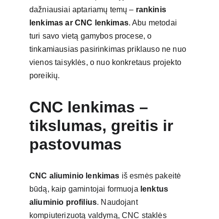
dažniausiai aptariamų temų – 
rankinis 
lenkimas ar CNC lenkimas
. Abu metodai 
turi savo vietą gamybos procese, o 
tinkamiausias pasirinkimas priklauso ne nuo 
vienos taisyklės, o nuo konkretaus projekto 
poreikių.
CNC lenkimas – 
tikslumas, greitis ir 
pastovumas
CNC aliuminio lenkimas
 iš esmės pakeitė 
būdą, kaip gamintojai formuoja 
lenktus 
aliuminio profilius
. Naudojant 
kompiuterizuotą valdymą, CNC staklės 