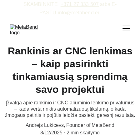
SKAMBINKITE  
+371 27 333 507
 arba E-
PAŠTU 
info@metabend.eu
Rankinis ar CNC lenkimas
– kaip pasirinkti
tinkamiausią sprendimą
savo projektui
Įžvalga apie rankinio ir CNC aliuminio lenkimo privalumus
– kada verta rinktis automatizuotą tikslumą, o kada
žmogaus patirtis ir pojūtis leidžia pasiekti geresnį rezultatą.
Andrejs Lukicevs, Founder of MetaBend
8/12/2025
2 min skaitymo