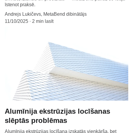
īstenot praksē.
Andrejs Lukičevs, MetaBend dibinātājs
11/10/2025
2 min lasīt
Alumīnija ekstrūzijas locīšanas
slēptās problēmas
Alumīnija ekstrūzijas locīšana izskatās vienkārša, bet