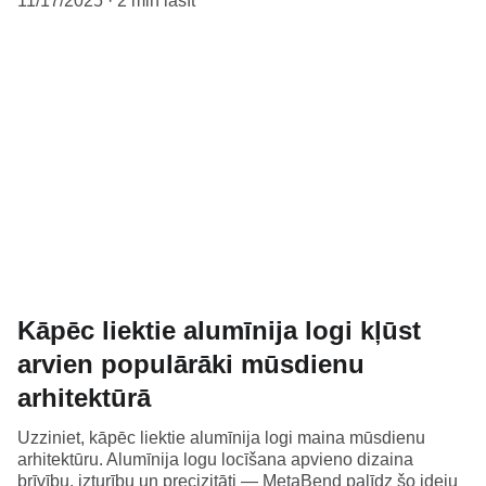
11/17/2025
2 min lasīt
Kāpēc liektie alumīnija logi kļūst
arvien populārāki mūsdienu
arhitektūrā
Uzziniet, kāpēc liektie alumīnija logi maina mūsdienu
arhitektūru. Alumīnija logu locīšana apvieno dizaina
brīvību, izturību un precizitāti — MetaBend palīdz šo ideju