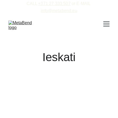
CALL 
+371 27 333 507
 or E-MAIL 
info@metabend.eu
Ieskati