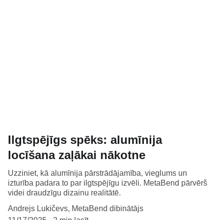
Ilgtspējīgs spēks: alumīnija
locīšana zaļākai nākotne
Uzziniet, kā alumīnija pārstrādājamība, vieglums un
izturība padara to par ilgtspējīgu izvēli. MetaBend pārvērš
videi draudzīgu dizainu realitātē.
Andrejs Lukičevs, MetaBend dibinātājs