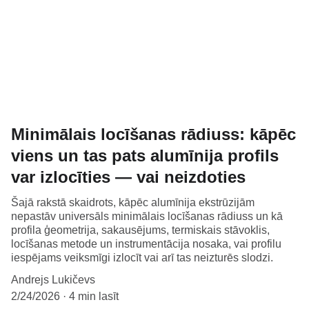
Minimālais locīšanas rādiuss: kāpēc
viens un tas pats alumīnija profils
var izlocīties — vai neizdoties
Šajā rakstā skaidrots, kāpēc alumīnija ekstrūzijām
nepastāv universāls minimālais locīšanas rādiuss un kā
profila ģeometrija, sakausējums, termiskais stāvoklis,
locīšanas metode un instrumentācija nosaka, vai profilu
iespējams veiksmīgi izlocīt vai arī tas neizturēs slodzi.
Andrejs Lukičevs
2/24/2026
4 min lasīt