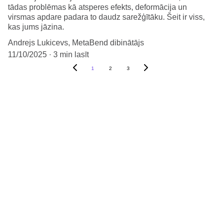
tādas problēmas kā atsperes efekts, deformācija un
virsmas apdare padara to daudz sarežģītāku. Šeit ir viss,
kas jums jāzina.
Andrejs Lukicevs, MetaBend dibinātājs
11/10/2025
3 min lasīt
1
2
3
Kontakti
info@metabend.eu
+371 27 333 507