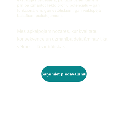
ekstrūzijas velcēšanā, palīdzot uzņēmumiem 
pilnībā izmantot liekto profilu potenciālu – gan 
funkcionāliem, gan estētiskiem, gan veiktspējā 
balstītiem pielietojumiem.
Mēs apkalpojam nozares, kur kvalitāte, 
konsekvence un uzmanība detaļām nav tikai 
vēlme — tās ir būtiskas.
Saņemiet piedāvājumu