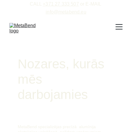
CALL 
+371 27 333 507
 or E-MAIL 
info@metabend.eu
Nozares, kurās 
mēs 
darbojamies
MetaBend specializējas precīzā  alumīnija 